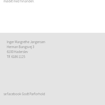
mødet med hinanden.
Inger Margrethe Jørgensen
Herman Bangsvej 3
6100 Haderslev
Tlf. 6186 1125
se facebook Godt Parforhold