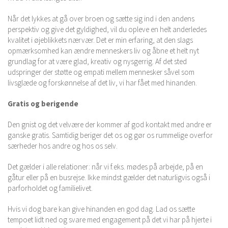
Når det lykkes at gå over broen og sætte sig ind i den andens
perspektiv og give det gyldighed, vil du opleve en helt anderledes
kvalitet i øjeblikkets nærvær. Det er min erfaring, at den slags
opmærksomhed kan ændre menneskers liv og åbne et helt nyt
grundlag for at være glad, kreativ og nysgerrig. Af det sted
udspringer der støtte og empati mellem mennesker såvel som
livsglæde og forskønnelse af det liv, vi har fået med hinanden.
Gratis og berigende
Den gnist og det velvære der kommer af god kontakt med andre er
ganske gratis. Samtidig beriger det os og gør os rummelige overfor
særheder hos andre og hos os selv.
Det gælder i alle relationer: når vi f.eks. mødes på arbejde, på en
gåtur eller på en busrejse. Ikke mindst gælder det naturligvis også i
parforholdet og familielivet.
Hvis vi dog bare kan give hinanden en god dag. Lad os sætte
tempoet lidt ned og svare med engagement på det vi har på hjerte i