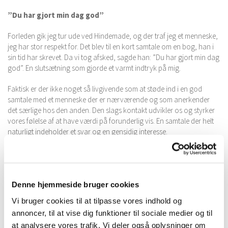
”Du har gjort min dag god”
Forleden gik jeg tur ude ved Hindemade, og der traf jeg et menneske,
jeg har stor respekt for. Det blev til en kort samtale om en bog, han i
sin tid har skrevet. Da vi tog afsked, sagde han: ”Du har gjort min dag
god”. En slutsætning som gjorde et varmt indtryk på mig.
Faktisk er der ikke noget så livgivende som at støde ind i en god
samtale med et menneske der er nærværende og som anerkender
det særlige hos den anden. Den slags kontakt udvikler os og styrker
vores følelse af at have værdi på forunderlig vis. En samtale der helt
naturligt indeholder et svar og en gensidig interesse.
Ofte sker det dog alligevel, at vi i al hast og selvoptagethed ikke gør
os umage med at lytte og svare med engagement.
At tale forbi hinanden
Denne hjemmeside bruger cookies
Vi bruger cookies til at tilpasse vores indhold og
En ung kvinde spurgte mig forleden: ”Hvordan går det med din søns
annoncer, til at vise dig funktioner til sociale medier og til
helbred?” - ”Det går ikke så godt”, og jeg begyndte at fortælle om
at analysere vores trafik. Vi deler også oplysninger om
hans mange lægebesøg. Hurtigt så jeg, at hun vendte blikket væk og